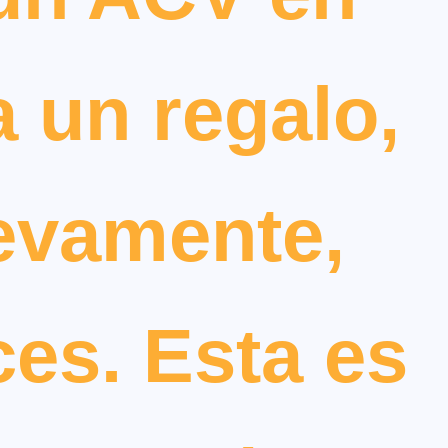
a un regalo,
uevamente,
es. Esta es