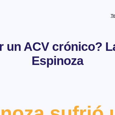
T
r un ACV crónico? La
Espinoza
noza sufrió