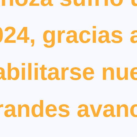
24, gracias 
bilitarse n
randes avanc