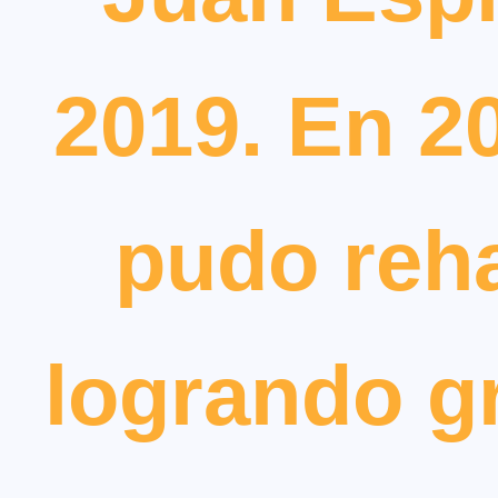
2019. En 20
pudo reha
logrando g