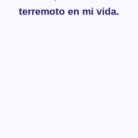
terremoto en mi vida.
Creo que las personas
deben buscar todas las
oportunidades para salir
adelante, porque sí se
puede”
“No recuperaba nada de mi brazo. Podía caminar, pero con
un patrón de marcha muy malo. Sacaba la pierna hacia el