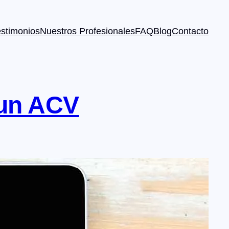
estimonios
Nuestros Profesionales
FAQ
Blog
Contacto
 un ACV