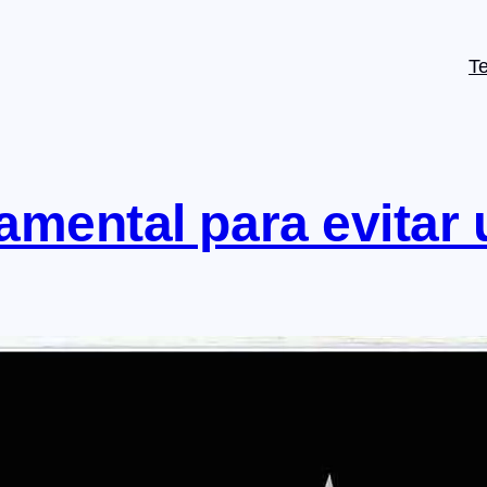
T
amental para evitar