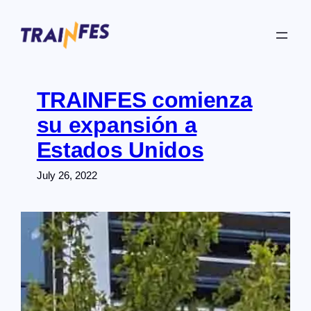
Skip
to
content
TRAINFES comienza
su expansión a
Estados Unidos
July 26, 2022