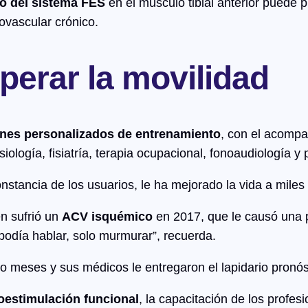
o del sistema FES
en el músculo tibial anterior puede 
ovascular crónico.
uperar la movilidad
anes personalizados de entrenamiento
, con el acomp
iología, fisiatría, terapia ocupacional, fonoaudiología y 
nstancia de los usuarios, le ha mejorado la vida a miles
en sufrió un
ACV isquémico
en 2017, que le causó una p
 podía hablar, solo murmurar”, recuerda.
ro meses y sus médicos le entregaron el lapidario pronó
roestimulación funcional
, la capacitación de los profesi