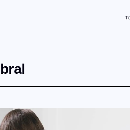
T
ebral