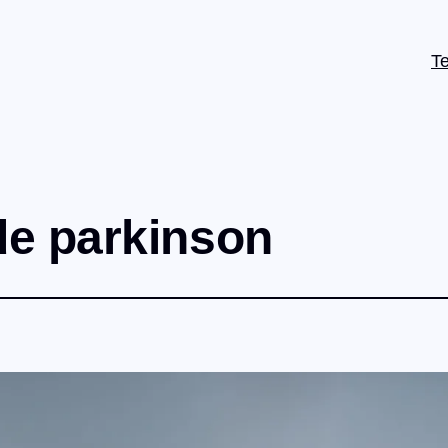
T
e parkinson